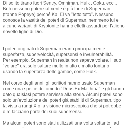
Di solito tirano fuori Sentry, Omniman, Hulk , Goku, ecc...
Beh nessuno potenzialmente è più forte di Superman
(tranne Popeye) perché Kal El va "letto tutto". Nessuno
conosce la vastità dei poteri di Superman, nemmeno lui e
alcune varianti di Kryptonite hanno effetti assurdi per l'alieno
novello figlio di Dio.
I poteri originali di Superman erano principalmente
superforza, supervelocità, supersensi e invulnerabilità.
Per esempio, Superman in realtà non sapeva volare. Il suo
"volare" era solo saltare molto in alto e molto lontano
usando la superforza delle gambe, come Hulk.
Nel corso degli anni, gli scrittori hanno usato Superman
come una specie di comodo "Deus Ex Machina" e gli hanno
dato qualsiasi potere servisse alla storia. Alcuni poteri sono
solo un’evoluzione dei poteri già stabiliti di Superman, tipo
la vista a raggi X o la visione microscopica che si potrebbe
dire facciano parte dei suoi supersensi.
Ma alcuni poteri sono stati utilizzati una volta soltanto , ad