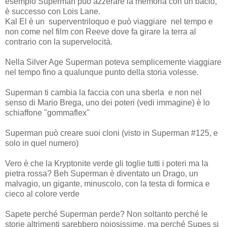
esempio Superman può azzerare la memoria con un bacio,
è successo con Lois Lane.
Kal El è un superventriloquo e può viaggiare nel tempo e
non come nel film con Reeve dove fa girare la terra al
contrario con la supervelocità.
Nella Silver Age Superman poteva semplicemente viaggiare
nel tempo fino a qualunque punto della storia volesse.
Superman ti cambia la faccia con una sberla e non nel
senso di Mario Brega, uno dei poteri (vedi immagine) è lo
schiaffone "gommaflex"
Superman può creare suoi cloni (visto in Superman #125, e
solo in quel numero)
Vero è che la Kryptonite verde gli toglie tutti i poteri ma la
pietra rossa? Beh Superman è diventato un Drago, un
malvagio, un gigante, minuscolo, con la testa di formica e
cieco al colore verde
Sapete perché Superman perde? Non soltanto perché le
storie altrimenti sarebbero noiosissime, ma perché Supes si